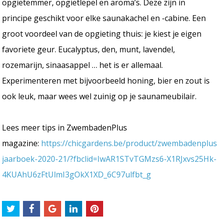
opgietemmer, opgietlepel en aroma’s. Deze zijn in
principe geschikt voor elke saunakachel en -cabine. Een
groot voordeel van de opgieting thuis: je kiest je eigen
favoriete geur. Eucalyptus, den, munt, lavendel,
rozemarijn, sinaasappel … het is er allemaal.
Experimenteren met bijvoorbeeld honing, bier en zout is
ook leuk, maar wees wel zuinig op je saunameubilair.
Lees meer tips in ZwembadenPlus
magazine:
https://chicgardens.be/product/zwembadenplus
jaarboek-2020-21/?fbclid=IwAR1STvTGMzs6-X1RJxvs25Hk-
4KUAhU6zFtUlmI3gOkX1XD_6C97ulfbt_g