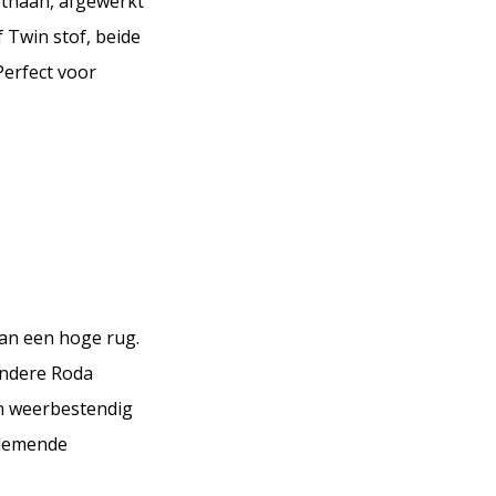
ethaan, afgewerkt
 Twin stof, beide
Perfect voor
van een hoge rug.
andere Roda
en weerbestendig
ademende