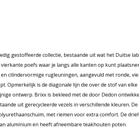
dig gestoffeerde collectie, bestaande uit wat het Duitse lab
 vierkante poefs waar je langs alle kanten op kunt plaatsne
ge en cilindervormige rugleuningen, aangevuld met ronde, vi
t. Opmerkelijk is de diagonale lijn die over de stof van elke
ijnige ontwerp. Brixx is bekleed met de door Dedon ontwikk
taande uit gerecycleerde vezels in verschillende kleuren. 
yurethaanschuim, met riemen voor extra comfort. De drieho
 van aluminium en heeft afneembare teakhouten poten.