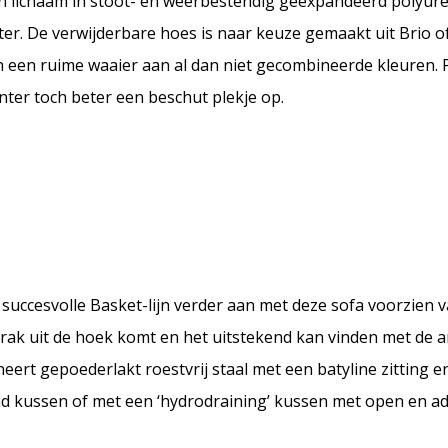
en lichaam in stoot- en weerbestendig geëxpandeerd polyur
r. De verwijderbare hoes is naar keuze gemaakt uit Brio of
n een ruime waaier aan al dan niet gecombineerde kleuren. 
inter toch beter een beschut plekje op.
succesvolle Basket-lijn verder aan met deze sofa voorzien 
rak uit de hoek komt en het uitstekend kan vinden met de 
ert gepoederlakt roestvrij staal met een batyline zitting 
d kussen of met een ‘hydrodraining’ kussen met open en 