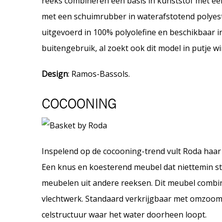
reeks combineren een basis in kunststof met e
met een schuimrubber in waterafstotend polyeste
uitgevoerd in 100% polyolefine en beschikbaar i
buitengebruik, al zoekt ook dit model in putje w
Design
: Ramos-Bassols.
COCOONING
Inspelend op de cocooning-trend vult Roda haar 
Een knus en koesterend meubel dat niettemin st
meubelen uit andere reeksen. Dit meubel combine
vlechtwerk. Standaard verkrijgbaar met omzoom
celstructuur waar het water doorheen loopt.