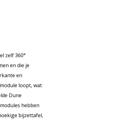
el zelf 360°
men en die je
erkante en
 module loopt, wat
elde Dune
De modules hebben
ekige bijzettafel,