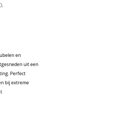
.
eubelen en
itgesneden uit een
ing. Perfect
n bij extreme
l.