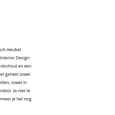
isch meubel
Interior Design
 irokohout en een
het geheel zowel
etten, zowel in
rdoor ze niet te
nneer je het nog