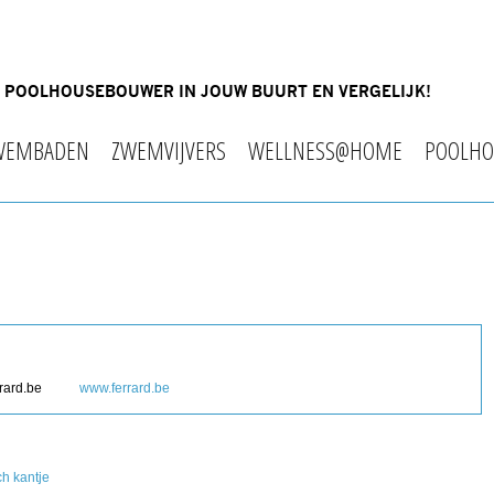
OF POOLHOUSEBOUWER IN JOUW BUURT EN VERGELIJK!
WEMBADEN
ZWEMVIJVERS
WELLNESS@HOME
POOLHO
rard.be
www.ferrard.be