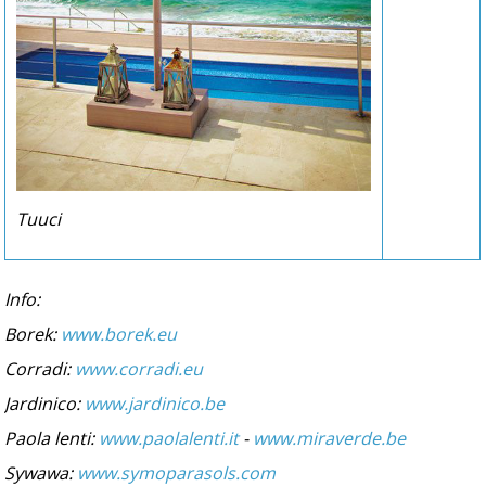
Tuuci
Info:
Borek:
www.borek.eu
Corradi:
www.corradi.eu
Jardinico:
www.jardinico.be
Paola lenti:
www.paolalenti.it
-
www.miraverde.be
Sywawa:
www.symoparasols.com