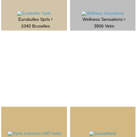
Eurobulles Sprls
Wellness Sensations
1040 Bruxelles
3806 Velm