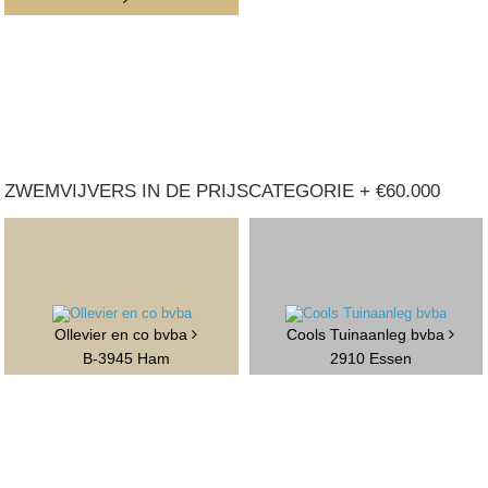
ZWEMVIJVERS IN DE PRIJSCATEGORIE + €60.000
Ollevier en co bvba
Cools Tuinaanleg bvba
B-3945 Ham
2910 Essen