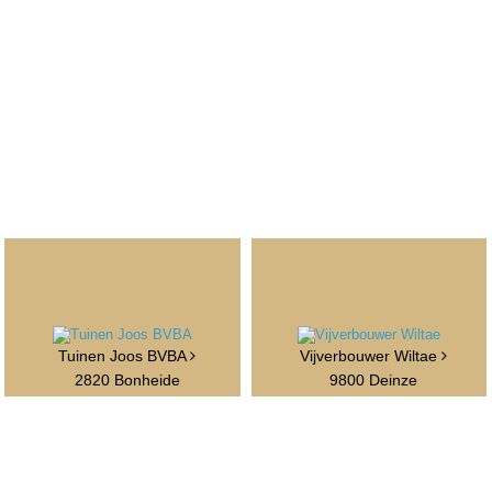
Tuinen Joos BVBA
Vijverbouwer Wiltae
2820 Bonheide
9800 Deinze