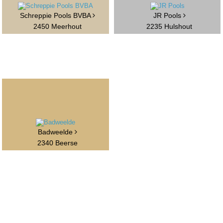
Schreppie Pools BVBA
JR Pools
2450 Meerhout
2235 Hulshout
Badweelde
2340 Beerse