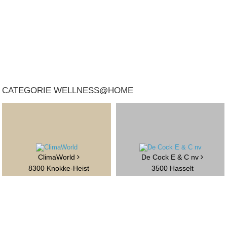
CATEGORIE WELLNESS@HOME
ClimaWorld
De Cock E & C nv
8300 Knokke-Heist
3500 Hasselt