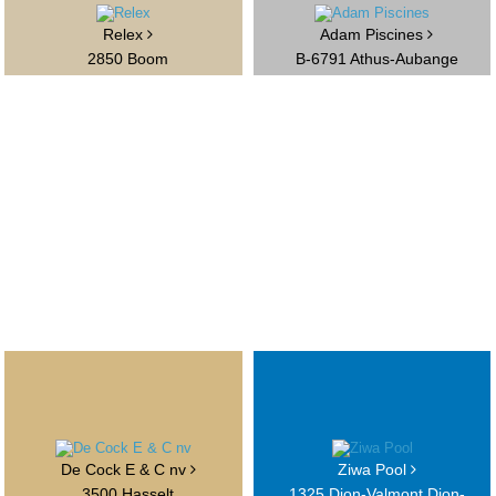
Relex
Adam Piscines
2850 Boom
B-6791 Athus-Aubange
De Cock E & C nv
Ziwa Pool
3500 Hasselt
1325 Dion-Valmont Dion-