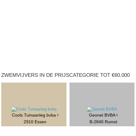
ZWEMVIJVERS IN DE PRIJSCATEGORIE TOT €60.000
Cools Tuinaanleg bvba
Geonet BVBA
2910 Essen
B-2840 Rumst