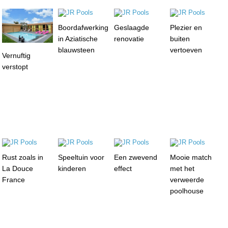
Boordafwerking
Geslaagde
Plezier en
in Aziatische
renovatie
buiten
blauwsteen
vertoeven
Vernuftig
verstopt
Rust zoals in
Speeltuin voor
Een zwevend
Mooie match
La Douce
kinderen
effect
met het
France
verweerde
poolhouse