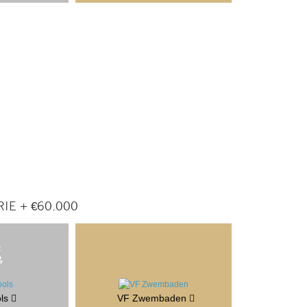
IE + €60.000
ls
VF Zwembaden