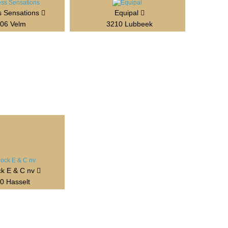
s Sensations
Equipal
06 Velm
3210 Lubbeek
k E & C nv
0 Hasselt