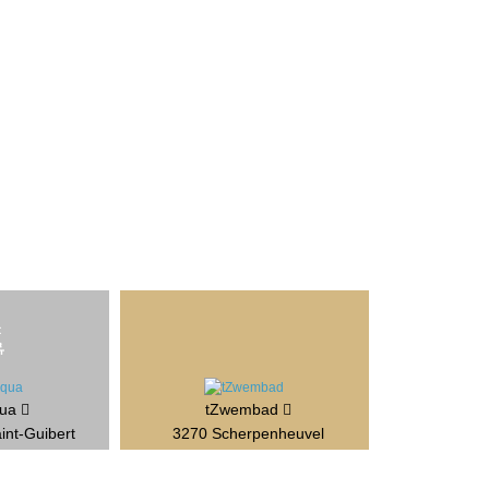
qua
tZwembad
int-Guibert
3270 Scherpenheuvel