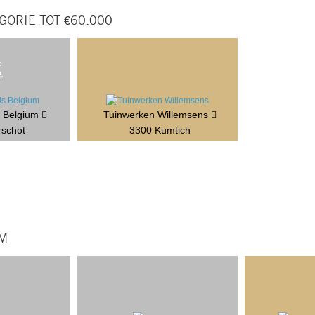
ORIE TOT €60.000
s Belgium
Tuinwerken Willemsens
rschot
3300 Kumtich
M