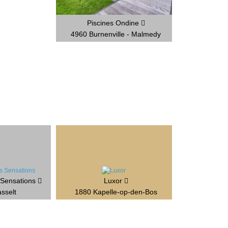
Piscines Ondine
4960 Burnenville - Malmedy
 Sensations
Luxor
sselt
1880 Kapelle-op-den-Bos