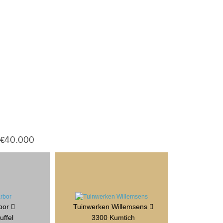
 €40.000
rbor
Tuinwerken Willemsens
uffel
3300 Kumtich