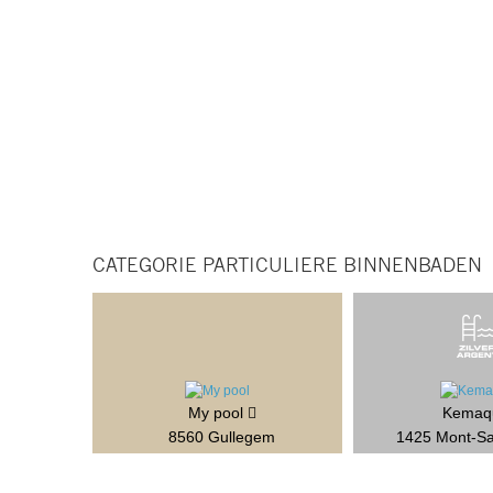
CATEGORIE PARTICULIERE BINNENBADEN
My pool
Kema
8560 Gullegem
1425 Mont-Sa