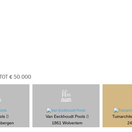
OT € 50.000
ols
Van Eeckhoudt Pools
Tuinarchit
mbergen
1861 Wolvertem
24