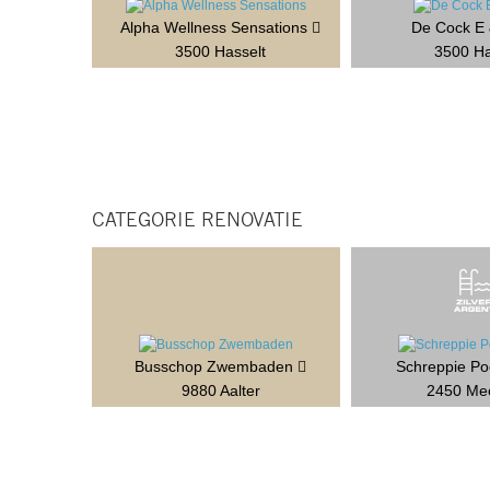
Alpha Wellness Sensations
De Cock E
3500 Hasselt
3500 Ha
CATEGORIE RENOVATIE
Busschop Zwembaden
Schreppie P
9880 Aalter
2450 Me