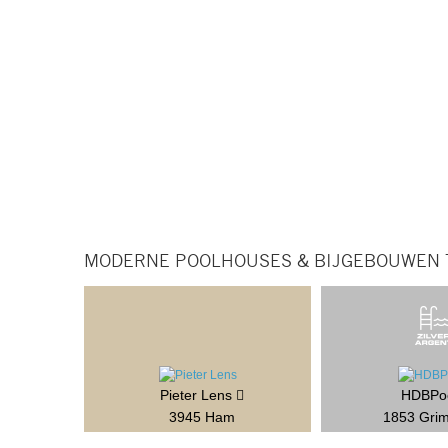
MODERNE POOLHOUSES & BIJGEBOUWEN T
Pieter Lens
HDBPo
3945 Ham
1853 Gri