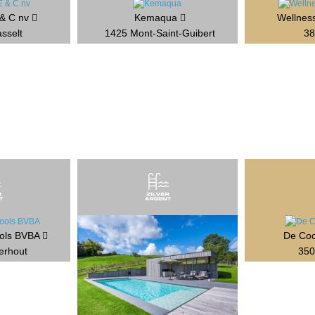
 & C nv
Kemaqua
Wellnes
sselt
1425 Mont-Saint-Guibert
38
ools BVBA
De Coc
erhout
350