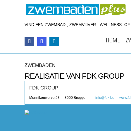
VIND EEN ZWEMBAD-, ZWEMVIJVER-, WELLNESS- O
HOME
Z
ZWEMBADEN
REALISATIE VAN FDK GROUP
FDK GROUP
Monnikenwerve 53
8000
Brugge
info@fdk.be
www.fd