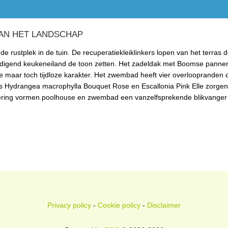
AN HET LANDSCHAP
 rustplek in de tuin. De recuperatiekleiklinkers lopen van het terras d
itnodigend keukeneiland de toon zetten. Het zadeldak met Boomse panne
ke maar toch tijdloze karakter. Het zwembad heeft vier overloopranden 
ls Hydrangea macrophylla Bouquet Rose en Escallonia Pink Elle zorge
onering vormen poolhouse en zwembad een vanzelfsprekende blikvanger i
Privacy policy
-
Cookie policy
-
Disclaimer