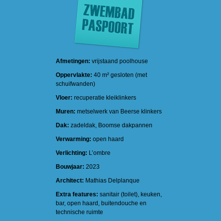
Afmetingen:
vrijstaand poolhouse
Oppervlakte:
40 m² gesloten (met
schuifwanden)
Vloer:
recuperatie kleiklinkers
Muren:
metselwerk van Beerse klinkers
Dak:
zadeldak, Boomse dakpannen
Verwarming:
open haard
Verlichting:
L’ombre
Bouwjaar:
2023
Architect:
Mathias Delplanque
Extra features:
sanitair (toilet), keuken,
bar, open haard, buitendouche en
technische ruimte