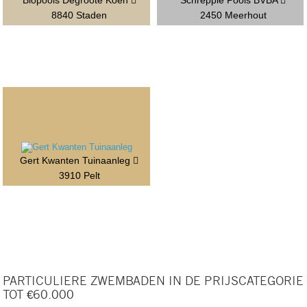
Biopools Degroote Koen
Schreppie Pools BVBA
8840 Staden
2450 Meerhout
Gert Kwanten Tuinaanleg
3910 Pelt
PARTICULIERE ZWEMBADEN IN DE PRIJSCATEGORIE
TOT €60.000