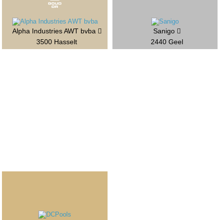
Alpha Industries AWT bvba
Sanigo
3500 Hasselt
2440 Geel