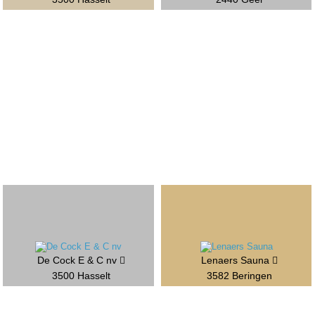
De Cock E & C nv
Lenaers Sauna
3500 Hasselt
3582 Beringen