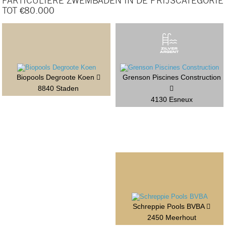
PARTICULIERE ZWEMBADEN IN DE PRIJSCATEGORIE
TOT €80.000
Biopools Degroote Koen
Grenson Piscines Construction
8840 Staden
4130 Esneux
Schreppie Pools BVBA
2450 Meerhout