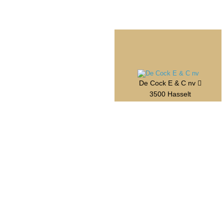
De Cock E & C nv
3500 Hasselt