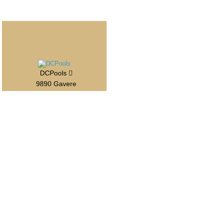
DCPools
9890 Gavere