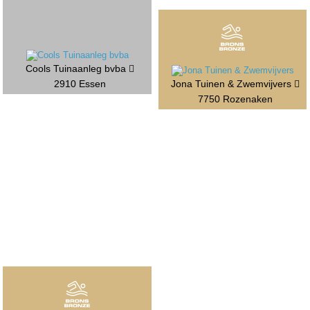
Cools Tuinaanleg bvba
2910 Essen
Jona Tuinen & Zwemvijvers
7750 Rozenaken