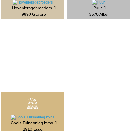
Hoveniersgebroeders
Puur
9890 Gavere
3570 Alken
Cools Tuinaanleg bvba
2910 Essen