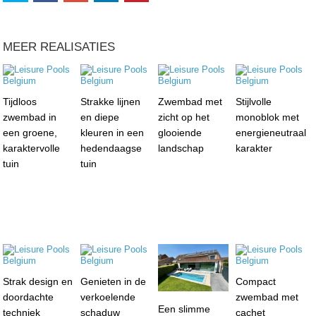
MEER REALISATIES
Tijdloos
Strakke lijnen
Zwembad met
Stijlvolle
zwembad in
en diepe
zicht op het
monoblok met
een groene,
kleuren in een
glooiende
energieneutraal
karaktervolle
hedendaagse
landschap
karakter
tuin
tuin
Strak design en
Genieten in de
Compact
doordachte
verkoelende
zwembad met
Een slimme
techniek
schaduw
cachet