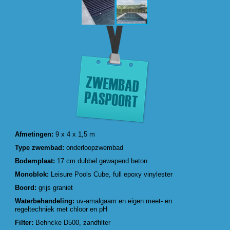
Afmetingen:
9 x 4 x 1,5 m
Type zwembad:
onderloopzwembad
Bodemplaat:
17 cm dubbel gewapend beton
Monoblok:
Leisure Pools Cube, full epoxy vinylester
Boord:
grijs graniet
Waterbehandeling:
uv-amalgaam en eigen meet- en
regeltechniek met chloor en pH
Filter:
Behncke D500, zandfilter