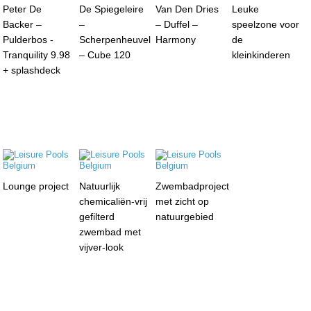
Peter De
De Spiegeleire
Van Den Dries
Leuke
Backer –
–
– Duffel –
speelzone voor
Pulderbos -
Scherpenheuvel
Harmony
de
Tranquility 9.98
– Cube 120
kleinkinderen
+ splashdeck
Lounge project
Natuurlijk
Zwembadproject
chemicaliën-vrij
met zicht op
gefilterd
natuurgebied
zwembad met
vijver-look