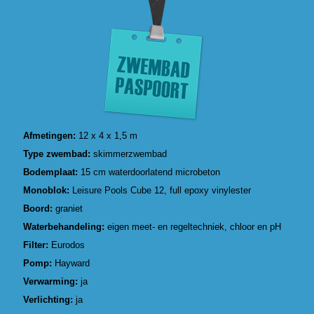
Afmetingen:
12 x 4 x 1,5 m
Type zwembad:
skimmerzwembad
Bodemplaat:
15 cm waterdoorlatend microbeton
Monoblok:
Leisure Pools Cube 12, full epoxy vinylester
Boord:
graniet
Waterbehandeling:
eigen meet- en regeltechniek, chloor en pH
Filter:
Eurodos
Pomp:
Hayward
Verwarming:
ja
Verlichting:
ja