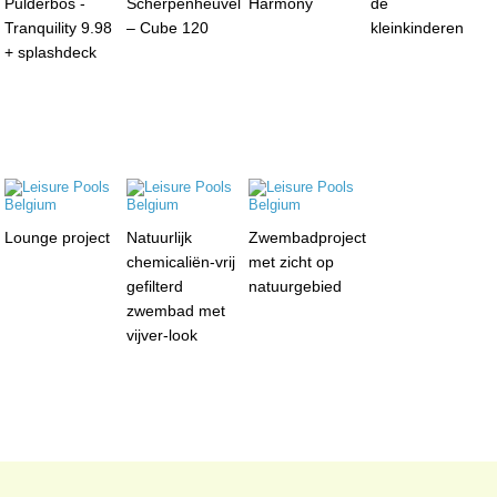
Pulderbos -
Scherpenheuvel
Harmony
de
Tranquility 9.98
– Cube 120
kleinkinderen
+ splashdeck
Lounge project
Natuurlijk
Zwembadproject
chemicaliën-vrij
met zicht op
gefilterd
natuurgebied
zwembad met
vijver-look