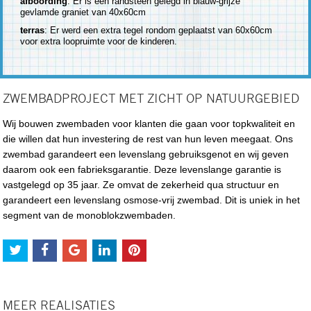
afboording
: Er is een randsteen gelegd in blauw-grijze
gevlamde graniet van 40x60cm
terras
: Er werd een extra tegel rondom geplaatst van 60x60cm
voor extra loopruimte voor de kinderen.
ZWEMBADPROJECT MET ZICHT OP NATUURGEBIED
Wij bouwen zwembaden voor klanten die gaan voor topkwaliteit en
die willen dat hun investering de rest van hun leven meegaat. Ons
zwembad garandeert een levenslang gebruiksgenot en wij geven
daarom ook een fabrieksgarantie. Deze levenslange garantie is
vastgelegd op 35 jaar. Ze omvat de zekerheid qua structuur en
garandeert een levenslang osmose-vrij zwembad. Dit is uniek in het
segment van de monoblokzwembaden.
MEER REALISATIES