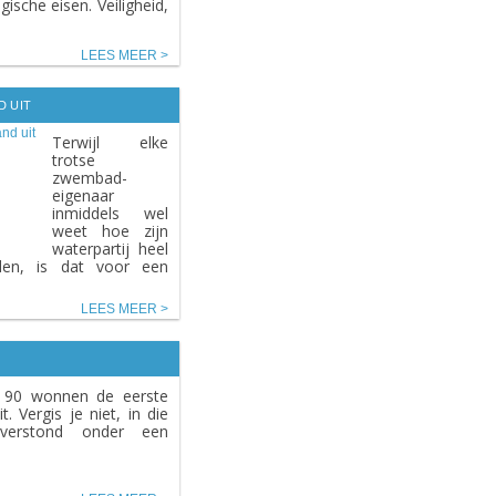
sche eisen. Veiligheid,
LEES MEER
D UIT
Terwijl elke
trotse
zwembad-
eigenaar
inmiddels wel
weet hoe zijn
waterpartij heel
den, is dat voor een
LEES MEER
n 90 wonnen de eerste
. Vergis je niet, in die
verstond onder een