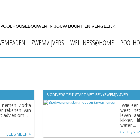
F POOLHOUSEBOUWER IN JOUW BUURT EN VERGELIJK!
WEMBADEN
ZWEMVIJVERS
WELLNESS@HOME
POOLHO
BIODIVERSITEIT START MET EEN (ZWEM)VIJVER
e nemen Zodra
Wie een v
ver tekenen van
weet het
et advies om ...
leven aa
kikker, 
water ...
07 July 20
LEES MEER