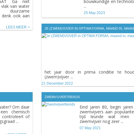
AAT Ga niet
bouwkundige en technologi
 vlak van water
...
 duurzame
25 May 2023
t, denk ook aan
LEES MEER
JE (ZWEM)VIJVER IN OPTIMA FORMA, MAAND IN, MAAN
het jaar door in prima conditie te hou
(zwem)vijver ...
21 December 2022
ZWEMVIJVERTRENDS
water? Om daar
Eind jaren 80, begin jare
 een chemisch
zwemvijvers aan populariteit
 controleert of
tijd leunde wat men 
sgraad ...
zwemvijver nog zeer ...
07 May 2021