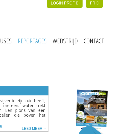
LOGIN PROF
FR
USES
REPORTAGES
WEDSTRIJD
CONTACT
ijver in zijn tuin heeft,
 meteen: water trekt
n. Een plons van een
libellen die boven het
26
LEES MEER