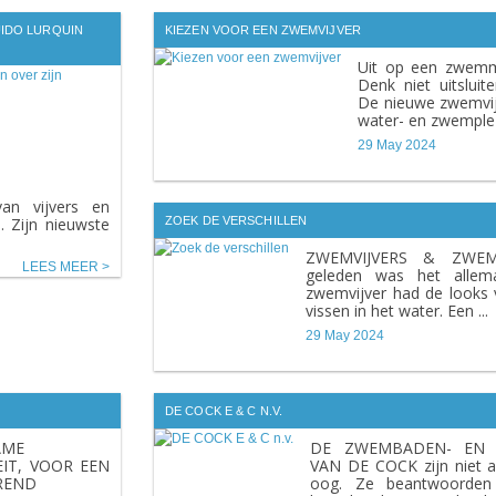
UIDO LURQUIN
KIEZEN VOOR EEN ZWEMVIJVER
Uit op een zwemmo
Denk niet uitslui
De nieuwe zwemvij
water- en zwemplezi
29 May 2024
an vijvers en
. Zijn nieuwste
ZOEK DE VERSCHILLEN
ZWEMVIJVERS & ZWEMB
LEES MEER
geleden was het allema
zwemvijver had de looks va
vissen in het water. Een ...
29 May 2024
DE COCK E & C N.V.
AME
DE ZWEMBADEN- EN 
EIT, VOOR EEN
VAN DE COCK zijn niet al
REND
oog. Ze beantwoorden