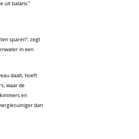
 uit balans."
ten sparen", zegt
enwater in een
veau daalt, hoeft
rs, waar de
 skimmers en
nergiezuiniger dan