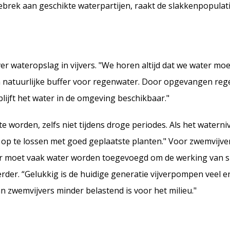
rek aan geschikte waterpartijen, raakt de slakkenpopulatie
r wateropslag in vijvers. "We horen altijd dat we water moe
en natuurlijke buffer voor regenwater. Door opgevangen reg
 blijft het water in de omgeving beschikbaar."
 te worden, zelfs niet tijdens droge periodes. Als het waterni
ch op te lossen met goed geplaatste planten." Voor zwemvijve
 "Daar moet vaak water worden toegevoegd om de werking van
der. “Gelukkig is de huidige generatie vijverpompen veel e
 zwemvijvers minder belastend is voor het milieu."