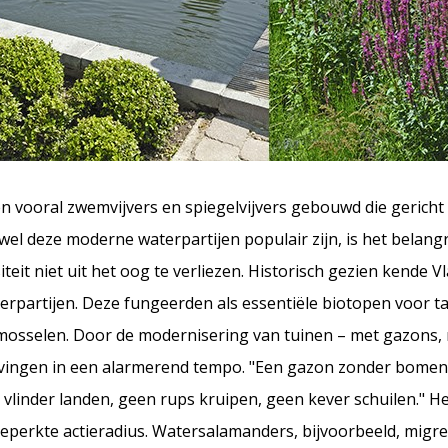
en vooral zwemvijvers en spiegelvijvers gebouwd die gericht 
l deze moderne waterpartijen populair zijn, is het belangr
teit niet uit het oog te verliezen. Historisch gezien kende 
erpartijen. Deze fungeerden als essentiële biotopen voor t
 mosselen. Door de modernisering van tuinen – met gazons,
vingen in een alarmerend tempo. "Een gazon zonder bomen 
 vlinder landen, geen rups kruipen, geen kever schuilen." H
beperkte actieradius. Watersalamanders, bijvoorbeeld, migre