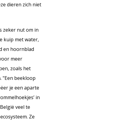
e dieren zich niet
us zeker nut om in
de kuip met water,
id en hoornblad
 voor meer
epen, zoals het
n. "Een beekloop
eëer je een aparte
‘rommelhoekjes’ in
België veel te
t ecosysteem. Ze