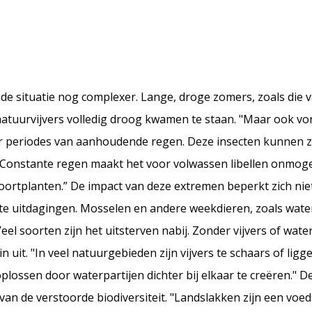
situatie nog complexer. Lange, droge zomers, zoals die v
atuurvijvers volledig droog kwamen te staan. "Maar ook vor
oor periodes van aanhoudende regen. Deze insecten kunnen z
nstante regen maakt het voor volwassen libellen onmogel
oortplanten.” De impact van deze extremen beperkt zich niet
e uitdagingen. Mosselen en andere weekdieren, zoals wate
el soorten zijn het uitsterven nabij. Zonder vijvers of wat
 uit. "In veel natuurgebieden zijn vijvers te schaars of ligge
plossen door waterpartijen dichter bij elkaar te creëren." 
an de verstoorde biodiversiteit. "Landslakken zijn een voe