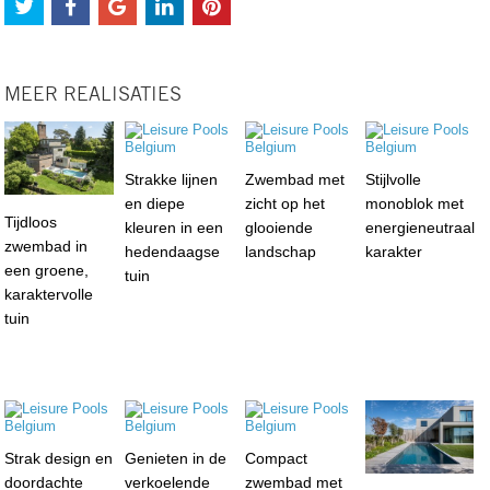
MEER REALISATIES
Strakke lijnen
Zwembad met
Stijlvolle
en diepe
zicht op het
monoblok met
Tijdloos
kleuren in een
glooiende
energieneutraal
zwembad in
hedendaagse
landschap
karakter
een groene,
tuin
karaktervolle
tuin
Strak design en
Genieten in de
Compact
doordachte
verkoelende
zwembad met