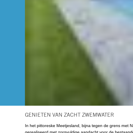
GENIETEN VAN ZACHT ZWEMWATER
In het pittoreske Meetjesland, bijna tegen de grens me
gerealiseerd met zorgvuldige aandacht voor de bestaande 