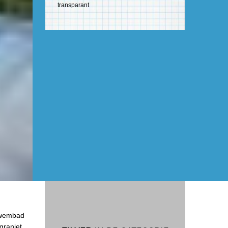
transparant
kzwembad
graniet