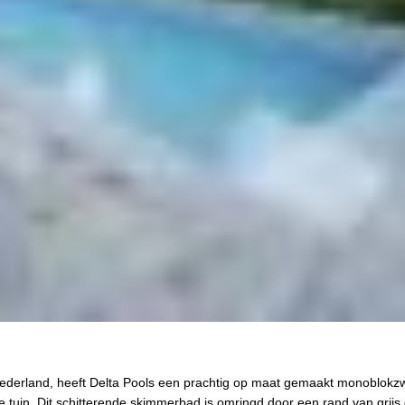
t Nederland, heeft Delta Pools een prachtig op maat gemaakt monoblo
tuin. Dit schitterende skimmerbad is omringd door een rand van grijs 