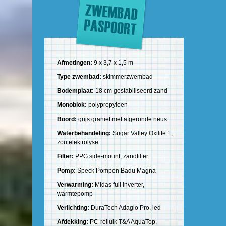
Afmetingen:
9 x 3,7 x 1,5 m
Type zwembad:
skimmerzwembad
Bodemplaat:
18 cm gestabiliseerd zand
Monoblok:
polypropyleen
Boord:
grijs graniet met afgeronde neus
Waterbehandeling:
Sugar Valley Oxilife 1,
zoutelektrolyse
Filter:
PPG side-mount, zandfilter
Pomp:
Speck Pompen Badu Magna
Verwarming:
Midas full inverter,
warmtepomp
Verlichting:
DuraTech Adagio Pro, led
Afdekking:
PC-rolluik T&A AquaTop,