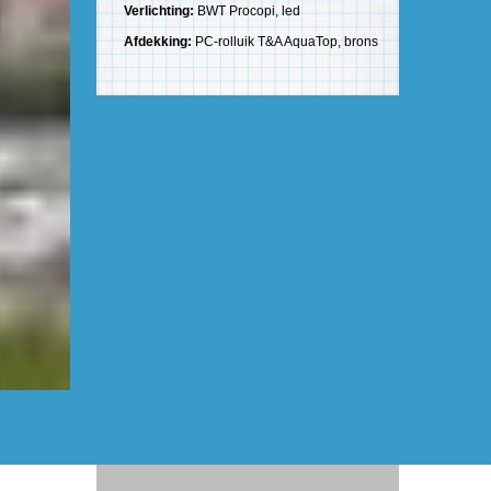
Verlichting:
BWT Procopi, led
Afdekking:
PC-rolluik T&A AquaTop, brons