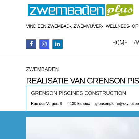
VIND EEN ZWEMBAD-, ZWEMVIJVER-, WELLNESS- O
HOME
Z
ZWEMBADEN
REALISATIE VAN GRENSON P
GRENSON PISCINES CONSTRUCTION
Rue des Vergers 9
4130
Esneux
grensonpierre@skynet.be