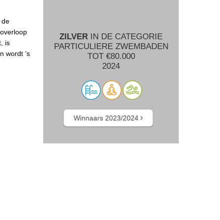
 de
 overloop
ZILVER
IN DE CATEGORIE
, is
PARTICULIERE ZWEMBADEN
n wordt ’s
TOT €80.000
2024
Winnaars 2023/2024