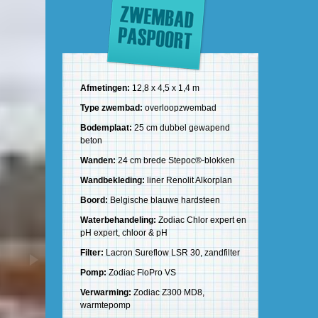
Afmetingen:
12,8 x 4,5 x 1,4 m
Type zwembad:
overloopzwembad
Bodemplaat:
25 cm dubbel gewapend
beton
Wanden:
24 cm brede Stepoc®-blokken
Wandbekleding:
liner Renolit Alkorplan
Boord:
Belgische blauwe hardsteen
Waterbehandeling:
Zodiac Chlor expert en
pH expert, chloor & pH
Filter:
Lacron Sureflow LSR 30, zandfilter
Pomp:
Zodiac FloPro VS
Verwarming:
Zodiac Z300 MD8,
warmtepomp