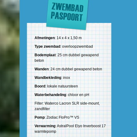
Afmetingen
: 14 x 4 x 1,50 m
Type zwembad
: overloopzwembad
Bodemplaat
: 25 cm dubbel gewapend
beton
Wanden
: 24 cm dubbel gewapend beton
Wandbekleding
: inox
Boord
: lokale natuursteen
Waterbehandeling
: chloor en pH
Filter: Waterco Lacron SLR side-mount,
zandfilter
Pomp
: Zodiac FloPro™ VS
Verwarming
: AstralPool Elyo Inverboost 17
warmtepomp