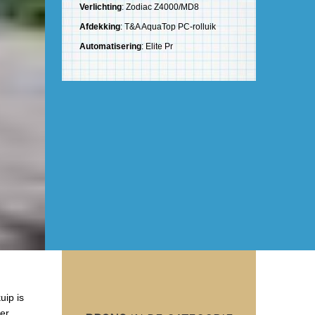
Verlichting
: Zodiac Z4000/MD8
Afdekking
: T&A AquaTop PC-rolluik
Automatisering
: Elite Pr
uip is
der