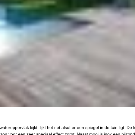
teroppervlak kijkt, lijkt het net alsof er een spiegel in de tuin ligt. De k
 zon voor een zeer speciaal effect zorgt. Naast mooi is inox een bijzon