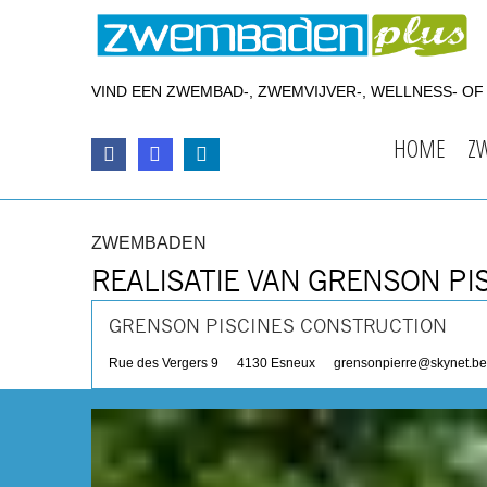
VIND EEN ZWEMBAD-, ZWEMVIJVER-, WELLNESS- O
HOME
Z
ZWEMBADEN
REALISATIE VAN GRENSON P
GRENSON PISCINES CONSTRUCTION
Rue des Vergers 9
4130
Esneux
grensonpierre@skynet.be