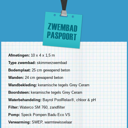
Afmetingen:
10 x 4 x 1,5 m
Type zwembad:
skimmerzwembad
Bodemplaat:
25 cm gewapend beton
Wanden:
24 cm gewapend beton
Wandbekleding:
keramische tegels Grey Ceram
Boordsteen:
keramische tegels Grey Ceram
Waterbehandeling:
Bayrol PoolRelax®, chloor & pH
Filter:
Waterco SM 760, zandfilter
Pomp:
Speck Pompen Badu Eco VS
Verwarming:
SWEP, warmtewisselaar