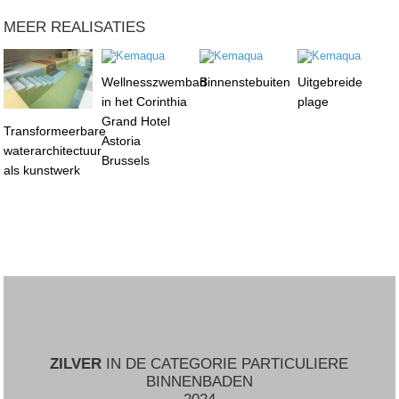
MEER REALISATIES
Wellnesszwembad
Binnenstebuiten
Uitgebreide
in het Corinthia
plage
Grand Hotel
Transformeerbare
Astoria
waterarchitectuur
Brussels
als kunstwerk
ZILVER
IN DE CATEGORIE PARTICULIERE
BINNENBADEN