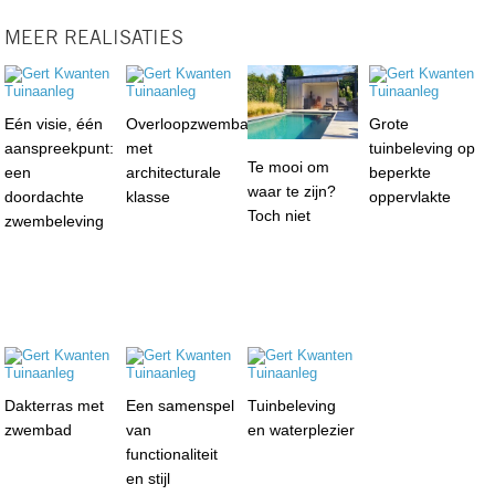
MEER REALISATIES
Eén visie, één
Overloopzwembad
Grote
aanspreekpunt:
met
tuinbeleving op
Te mooi om
een
architecturale
beperkte
waar te zijn?
doordachte
klasse
oppervlakte
Toch niet
zwembeleving
Dakterras met
Een samenspel
Tuinbeleving
zwembad
van
en waterplezier
functionaliteit
en stijl