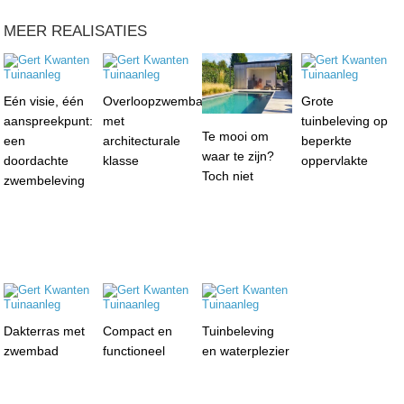
MEER REALISATIES
Eén visie, één
Overloopzwembad
Grote
aanspreekpunt:
met
tuinbeleving op
Te mooi om
een
architecturale
beperkte
waar te zijn?
doordachte
klasse
oppervlakte
Toch niet
zwembeleving
Dakterras met
Compact en
Tuinbeleving
zwembad
functioneel
en waterplezier