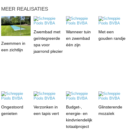
MEER REALISATIES
Zwembad met
Wanneer tuin
Met een
geïntegreerde
en zwembad
gouden randje
Zwemmen in
spa voor
één zijn
een zichtlijn
jaarrond plezier
Ongestoord
Verzonken in
Budget-,
Glinsterende
genieten
een tapis vert
energie- en
mozaïek
kindvriendelijk
totaalproject