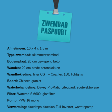
Afmetingen:
10 x 4 x 1,5 m
Type zwembad:
skimmerzwembad
Bodemplaat:
20 cm gewapend beton
Wanden:
29 cm brede betonblokken
Wandbekleding:
liner CGT – Coatflex 150, lichtgrijs
Boord:
Chinees graniet
Waterbehandeling:
Davey ProMatic Lifeguard, zoutelektrolyse
Filter:
Waterco SM600, glasfilter
Pomp:
PPG 16 mono
Verwarming:
bluedrops blueplus Full Inverter, warmtepomp