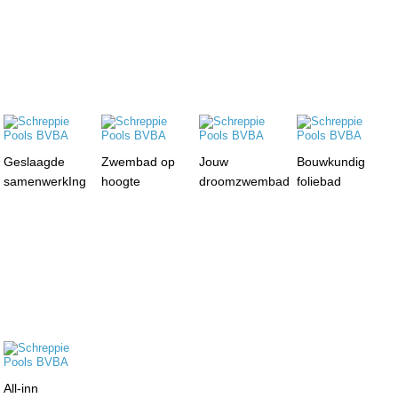
Geslaagde
Zwembad op
Jouw
Bouwkundig
samenwerkIng
hoogte
droomzwembad
foliebad
All-inn