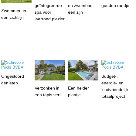
geïntegreerde
en zwembad
gouden randje
Zwemmen in
spa voor
één zijn
een zichtlijn
jaarrond plezier
Ongestoord
Budget-,
genieten
energie- en
Verzonken in
Een helder
kindvriendelijk
een tapis vert
plaatje
totaalproject