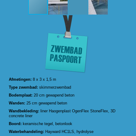
Afmetingen:
8 x 3 x 1,5 m
Type zwembad:
skimmerzwembad
Bodemplaat:
20 cm gewapend beton
Wanden:
25 cm gewapend beton
Wandbekleding:
liner Haogenplast OgenFlex StoneFlex, 3D
concrete liner
Boord:
keramische tegel, betonlook
Waterbehandeling:
Hayward HC1LS, hydrolyse