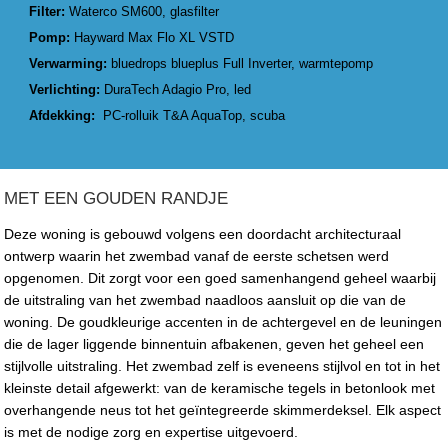
Filter:
Waterco SM600, glasfilter
Pomp:
Hayward Max Flo XL VSTD
Verwarming:
bluedrops blueplus Full Inverter, warmtepomp
Verlichting:
DuraTech Adagio Pro, led
Afdekking:
PC-rolluik T&A AquaTop, scuba
MET EEN GOUDEN RANDJE
Deze woning is gebouwd volgens een doordacht architecturaal
ontwerp waarin het zwembad vanaf de eerste schetsen werd
opgenomen. Dit zorgt voor een goed samenhangend geheel waarbij
de uitstraling van het zwembad naadloos aansluit op die van de
woning. De goudkleurige accenten in de achtergevel en de leuningen
die de lager liggende binnentuin afbakenen, geven het geheel een
stijlvolle uitstraling. Het zwembad zelf is eveneens stijlvol en tot in het
kleinste detail afgewerkt: van de keramische tegels in betonlook met
overhangende neus tot het geïntegreerde skimmerdeksel. Elk aspect
is met de nodige zorg en expertise uitgevoerd.