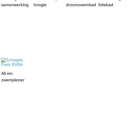
samenwerkIng
hoogte
droomzwembad
foliebad
All-inn
zwemplezier