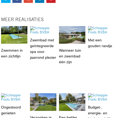
MEER REALISATIES
Zwembad met
Met een
geïntegreerde
gouden randje
Zwemmen in
Wanneer tuin
spa voor
een zichtlijn
en zwembad
jaarrond plezier
één zijn
Ongestoord
Budget-,
genieten
energie- en
Verzonken in
Een helder