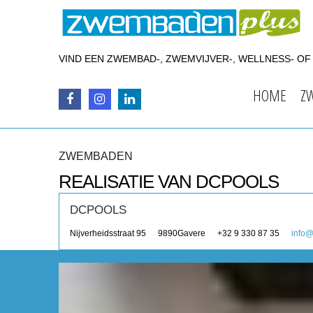
VIND EEN ZWEMBAD-, ZWEMVIJVER-, WELLNESS- O
HOME
Z
ZWEMBADEN
REALISATIE VAN DCPOOLS
DCPOOLS
Nijverheidsstraat 95
9890
Gavere
+32 9 330 87 35
info@