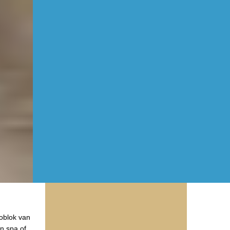
noblok van
en spa of