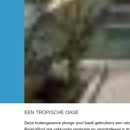
EEN TROPISCHE OASE
Deze buitengewone plunge pool biedt gebruikers een uitzo
RivieraPool dat vakkundig geplaatst en geïnstalleerd is do