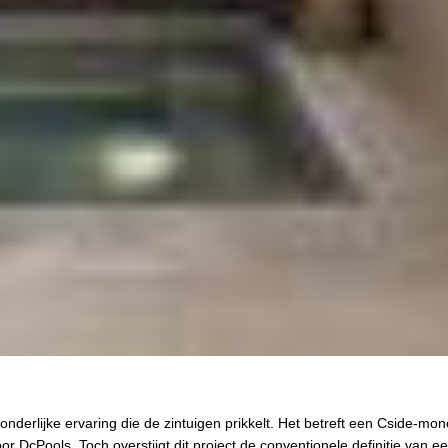
nderlijke ervaring die de zintuigen prikkelt. Het betreft een Cside-mo
or DcPools. Toch overstijgt dit project de conventionele definitie van e