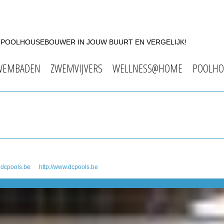
F POOLHOUSEBOUWER IN JOUW BUURT EN VERGELIJK!
WEMBADEN
ZWEMVIJVERS
WELLNESS@HOME
POOLHO
dcpools.be
http://www.dcpools.be