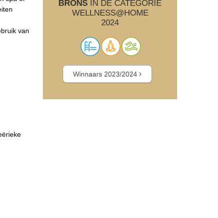
BRONS
IN DE CATEGORIE
eiten
WELLNESS@HOME
2024
ebruik van
Winnaars 2023/2024
eërieke