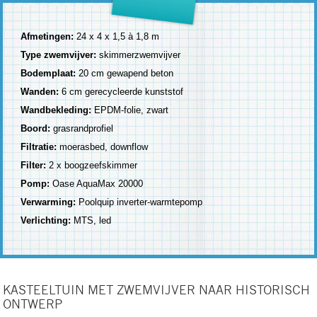
Afmetingen:
24 x 4 x 1,5 à 1,8 m
Type zwemvijver:
skimmerzwemvijver
Bodemplaat:
20 cm gewapend beton
Wanden:
6 cm gerecycleerde kunststof
Wandbekleding:
EPDM-folie, zwart
Boord:
grasrandprofiel
Filtratie:
moerasbed, downflow
Filter:
2 x boogzeefskimmer
Pomp:
Oase AquaMax 20000
Verwarming:
Poolquip inverter-warmtepomp
Verlichting:
MTS, led
KASTEELTUIN MET ZWEMVIJVER NAAR HISTORISCH
ONTWERP