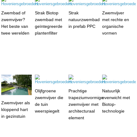
Zwembad of
Strak Biotop
Strak
Zwemvijver
zwemvijver?
zwembad met
natuurzwembad
met rechte en
Het beste van
geïntegreerde
in prefab PPC
organische
twee werelden
plantenfilter
vormen
Olijfgroene
Prachtige
Natuurlijk
zwemvijver die
trapeziumvormige
evenwicht met
Zwemvijver als
de tuin
zwemvijver met
Biotop-
kloppend hart
weerspiegelt
architecturaal
technologie
in gezinstuin
element