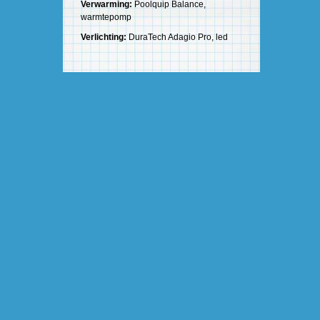
Verwarming:
Poolquip Balance,
warmtepomp
Verlichting:
DuraTech Adagio Pro, led