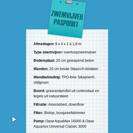
Afmetingen:
9 x 4 x 1 à 1,8 m
Type zwemvijver:
overloopzwemvijver
Bodemplaat:
20 cm gewapend beton
Wanden:
20 cm brede Stepoc®-blokken
Wandbekleding:
TPO-folie Sikaplan®,
olijfgroen
Boord:
grasrandprofiel uit cortenstaal en
tegels uit natuursteen
Filtratie:
moerasbed, downflow
Filter:
Biotop, boogzeefskimmer
Pomp:
Oase AquaMax 16000 & Oase
Aquarius Universal Classic 3000