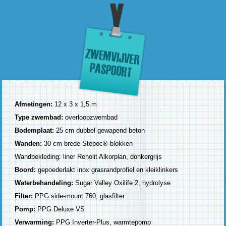
Afmetingen:
12 x 3 x 1,5 m
Type zwembad:
overloopzwembad
Bodemplaat:
25 cm dubbel gewapend beton
Wanden:
30 cm brede Stepoc®-blokken
Wandbekleding: liner Renolit Alkorplan, donkergrijs
Boord:
gepoederlakt inox grasrandprofiel en kleiklinkers
Waterbehandeling:
Sugar Valley Oxilife 2, hydrolyse
Filter:
PPG side-mount 760, glasfilter
Pomp:
PPG Deluxe VS
Verwarming:
PPG Inverter-Plus, warmtepomp