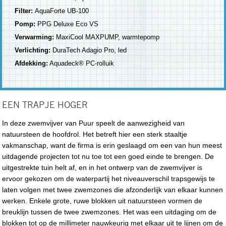
Filter:
AquaForte UB-100
Pomp:
PPG Deluxe Eco VS
Verwarming:
MaxiCool MAXPUMP, warmtepomp
Verlichting:
DuraTech Adagio Pro, led
Afdekking:
Aquadeck® PC-rolluik
EEN TRAPJE HOGER
In deze zwemvijver van Puur speelt de aanwezigheid van
natuursteen de hoofdrol. Het betreft hier een sterk staaltje
vakmanschap, want de firma is erin geslaagd om een van hun meest
uitdagende projecten tot nu toe tot een goed einde te brengen. De
uitgestrekte tuin helt af, en in het ontwerp van de zwemvijver is
ervoor gekozen om de waterpartij het niveauverschil trapsgewijs te
laten volgen met twee zwemzones die afzonderlijk van elkaar kunnen
werken. Enkele grote, ruwe blokken uit natuursteen vormen de
breuklijn tussen de twee zwemzones. Het was een uitdaging om de
blokken tot op de millimeter nauwkeurig met elkaar uit te lijnen om de