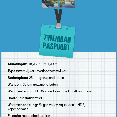
Afmetingen:
18,9 x 4,3 x 1,43 m
Type zwemvijver:
overloopzwemvijver
Bodemplaat:
25 cm gewapend beton
Wanden:
30 cm gewapend beton
Wandbekleding:
EPDM-folie Firestone PondGard, zwart
Boord:
grasrandprofiel
Waterbehandeling:
Sugar Valley Aquascenic HD2,
koperionisatie
Filtratie:
moerasbed, upflow