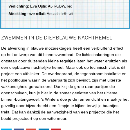
Verlichting:
Eva Optic A6 RGBW, led
Afdekking:
pvc-rolluik Aquadeck®, wit
ZWEMMEN IN DE DIEPBLAUWE NACHTHEMEL
De afwerking in blauwe mozaïektegels heeft een verbluffend effect
op het ontwerp van dit binnenzwembad. De lichtschakeringen die
ontstaan door duizenden kleine tegeltjes laten het water eruitzien als
een diepblauwe nachtelijke hemel. Maar ook op technisch vlak is dit
project een uitblinker. De overlooprand, de tegenstroominstallatie en
het poolhouse waarin de waterpartij zich bevindt, zijn met uiterste
vakkundigheid gerealiseerd. Dankzij de grote raampartijen die
openschuiven, kun je hier in de zomer genieten van het ultieme
binnen-buitengevoel. ‘s Winters doe je de ramen dicht en maak je het
gezellig door bijvoorbeeld een filmpje te kijken terwijl je baantjes
trekt. Dat kan dankzij de aanwezigheid van een projector die het
beeld projecteert op een witte muur.