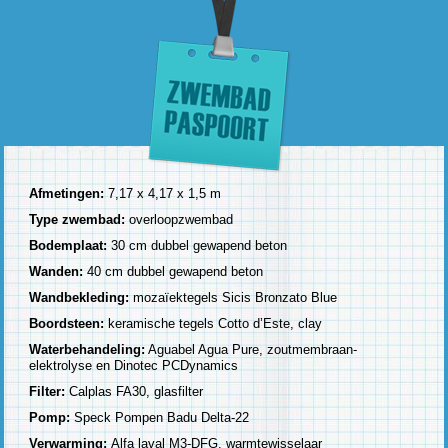
Afmetingen:
7,17 x 4,17 x 1,5 m
Type zwembad:
overloopzwembad
Bodemplaat:
30 cm dubbel gewapend beton
Wanden:
40 cm dubbel gewapend beton
Wandbekleding:
mozaïektegels Sicis Bronzato Blue
Boordsteen:
keramische tegels Cotto d’Este, clay
Waterbehandeling:
Aguabel Agua Pure, zoutmembraan-
elektrolyse en Dinotec PCDynamics
Filter:
Calplas FA30, glasfilter
Pomp:
Speck Pompen Badu Delta-22
Verwarming:
Alfa laval M3-DFG, warmtewisselaar