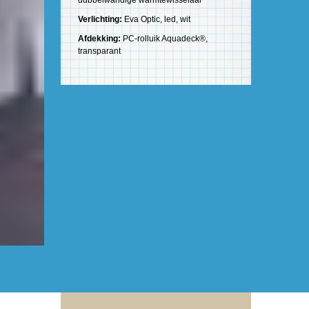
dubbelwandige warmtewisselaar
Verlichting:
Eva Optic, led, wit
Afdekking:
PC-rolluik Aquadeck®,
transparant