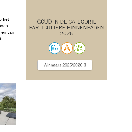
p het
GOUD
IN DE CATEGORIE
unnen
PARTICULIERE BINNENBADEN
eten van
2026
d.
Winnaars 2025/2026