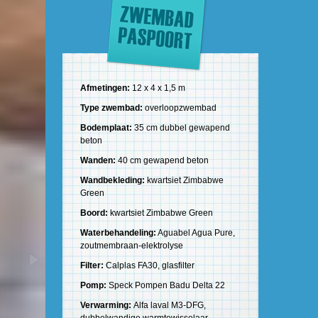
Afmetingen:
12 x 4 x 1,5 m
Type zwembad:
overloopzwembad
Bodemplaat:
35 cm dubbel gewapend
beton
Wanden:
40 cm gewapend beton
Wandbekleding:
kwartsiet Zimbabwe
Green
Boord:
kwartsiet Zimbabwe Green
Waterbehandeling:
Aguabel Agua Pure,
zoutmembraan-elektrolyse
Filter:
Calplas FA30, glasfilter
Pomp:
Speck Pompen Badu Delta 22
Verwarming:
Alfa laval M3-DFG,