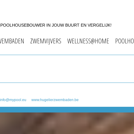
F POOLHOUSEBOUWER IN JOUW BUURT EN VERGELIJK!
WEMBADEN
ZWEMVIJVERS
WELLNESS@HOME
POOLHO
info@mypool.eu
www.hugelierzwembaden.be