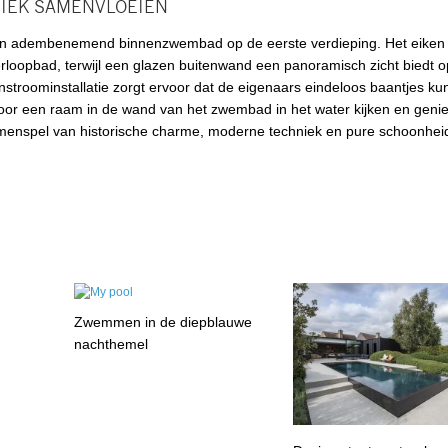
IEK SAMENVLOEIEN
een adembenemend binnenzwembad op de eerste verdieping. Het eiken
erloopbad, terwijl een glazen buitenwand een panoramisch zicht biedt o
nstroominstallatie zorgt ervoor dat de eigenaars eindeloos baantjes k
oor een raam in de wand van het zwembad in het water kijken en geni
amenspel van historische charme, moderne techniek en pure schoonhei
Zwemmen in de diepblauwe
nachthemel