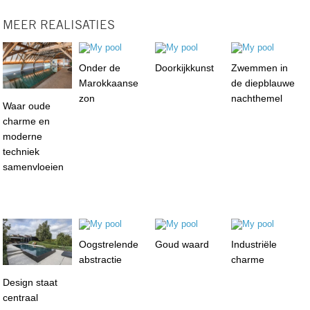
MEER REALISATIES
Onder de
Doorkijkkunst
Zwemmen in
Marokkaanse
de diepblauwe
zon
nachthemel
Waar oude
charme en
moderne
techniek
samenvloeien
Oogstrelende
Goud waard
Industriële
abstractie
charme
Design staat
centraal