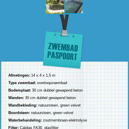
Afmetingen:
14 x 4 x 1,5 m
Type zwembad:
overloopzwembad
Bodemplaat:
30 cm dubbel gewapend beton
Wanden:
30 cm dubbel gewapend beton
Wandbekleding:
natuursteen, green velvet
Boordsteen:
natuursteen, green velvet
Waterbehandeling:
zoutmembraan-elektrolyse
Filter:
Calplas FA30, glasfilter