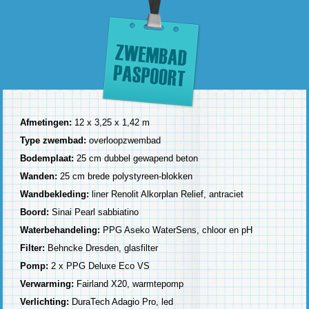
Afmetingen:
12 x 3,25 x 1,42 m
Type zwembad:
overloopzwembad
Bodemplaat:
25 cm dubbel gewapend beton
Wanden:
25 cm brede polystyreen-blokken
Wandbekleding:
liner Renolit Alkorplan Relief, antraciet
Boord:
Sinai Pearl sabbiatino
Waterbehandeling:
PPG Aseko WaterSens, chloor en pH
Filter:
Behncke Dresden, glasfilter
Pomp:
2 x PPG Deluxe Eco VS
Verwarming:
Fairland X20, warmtepomp
Verlichting:
DuraTech Adagio Pro, led