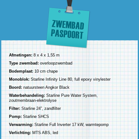
Afmetingen:
8 x 4 x 1,55 m
Type zwembad:
overloopzwembad
Bodemplaat:
10 cm chape
Monoblok:
Starline Infinity Line 80, full epoxy vinylester
Boord:
natuursteen Angkor Black
Waterbehandeling:
Starline Pure Water System,
zoutmembraan-elektrolyse
Filter:
Starline 24”, zandfilter
Pomp:
Starline SHCS
Verwarming:
Starline Full Inverter 17 kW, warmtepomp
Verlichting:
MTS ABS, led