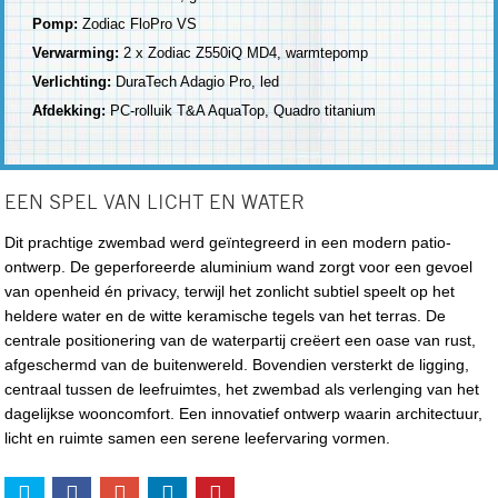
Pomp:
Zodiac FloPro VS
Verwarming:
2 x Zodiac Z550iQ MD4, warmtepomp
Verlichting:
DuraTech Adagio Pro, led
Afdekking:
PC-rolluik T&A AquaTop, Quadro titanium
EEN SPEL VAN LICHT EN WATER
Dit prachtige zwembad werd geïntegreerd in een modern patio-
ontwerp. De geperforeerde aluminium wand zorgt voor een gevoel
van openheid én privacy, terwijl het zonlicht subtiel speelt op het
heldere water en de witte keramische tegels van het terras. De
centrale positionering van de waterpartij creëert een oase van rust,
afgeschermd van de buitenwereld. Bovendien versterkt de ligging,
centraal tussen de leefruimtes, het zwembad als verlenging van het
dagelijkse wooncomfort. Een innovatief ontwerp waarin architectuur,
licht en ruimte samen een serene leefervaring vormen.