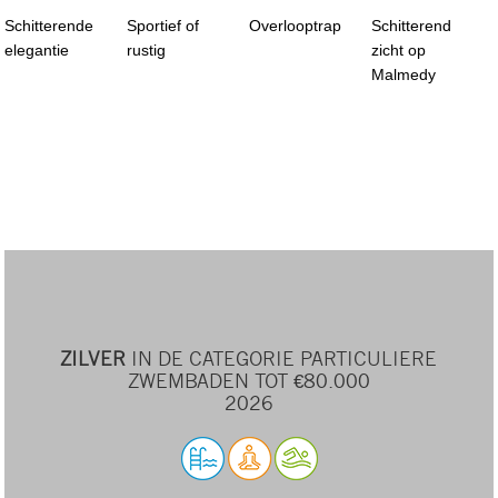
Schitterende
Sportief of
Overlooptrap
Schitterend
elegantie
rustig
zicht op
Malmedy
ZILVER
IN DE CATEGORIE PARTICULIERE
ZWEMBADEN TOT €80.000
2026