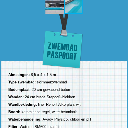
Afmetingen:
8,5 x 4 x 1,5 m
Type zwembad:
skimmerzwembad
Bodemplaat:
20 cm gewapend beton
Wanden:
24 cm brede Stepoc®-blokken
Wandbekleding:
liner Renolit Alkorplan, wit
Boord:
keramische tegel, witte betonlook
Waterbehandeling:
Avady Physico, chloor en pH
Filter:
Waterco SM600, glasfilter