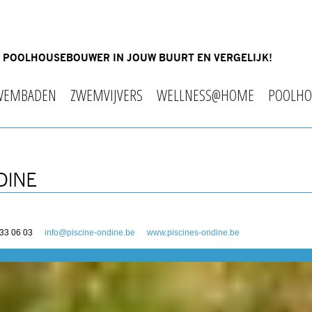
OF POOLHOUSEBOUWER IN JOUW BUURT EN VERGELIJK!
WEMBADEN
ZWEMVIJVERS
WELLNESS@HOME
POOLHO
DINE
 33 06 03
info@piscine-ondine.be
www.piscines-ondine.be