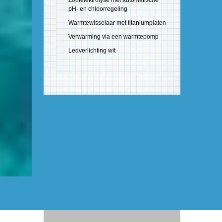
Zoutelektrolyse met automatische
pH- en chloorregeling
Warmtewisselaar met titaniumplaten
Verwarming via een warmtepomp
Ledverlichting wit