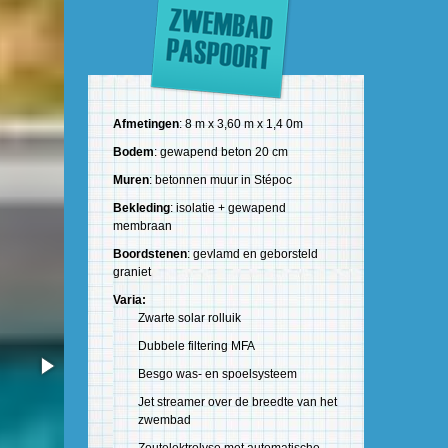
Afmetingen
: 8 m x 3,60 m x 1,4 0m
Bodem
: gewapend beton 20 cm
Muren
: betonnen muur in Stépoc
Bekleding
: isolatie + gewapend
membraan
Boordstenen
: gevlamd en geborsteld
graniet
Varia:
Zwarte solar rolluik
Dubbele filtering MFA
Besgo was- en spoelsysteem
Jet streamer over de breedte van het
zwembad