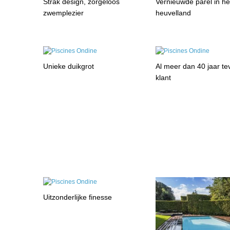
Strak design, zorgeloos
Vernieuwde parel in h
zwemplezier
heuvelland
Unieke duikgrot
Al meer dan 40 jaar t
klant
Uitzonderlijke finesse