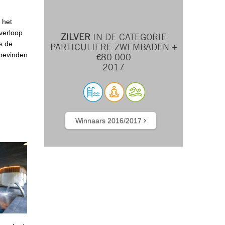
 het
overloop
ZILVER
IN DE CATEGORIE
s de
PARTICULIERE ZWEMBADEN +
 bevinden
€80.000
2017
Winnaars 2016/2017