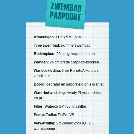
Afmetingen:
11,5 x 5 x 1,5 m
Type zwembad:
skimmerzwembad
Bodemplaat:
20 cm gewapend beton
Wanden:
24 cm brede Stepoc®-blokken
Wandbekleding:
liner Renolit Alkorplan,
zandkleur
Boord:
gebrand en geborsteld grijs graniet
Waterbehandeling:
Avady Physico, chloor
en pH
Filter:
Waterco SM750, glasfilter
Pomp:
Zodiac FloPro VS
Verwarming:
2 x Zodiac Z550iQ TD5,
warmtepomp