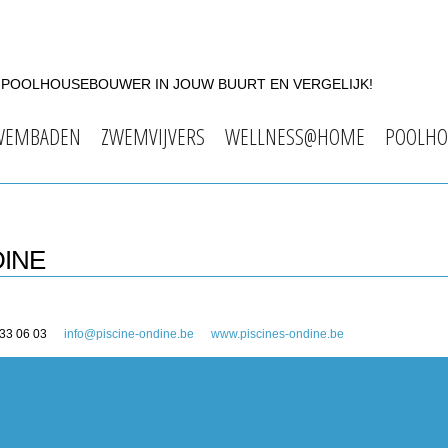
F POOLHOUSEBOUWER IN JOUW BUURT EN VERGELIJK!
WEMBADEN
ZWEMVIJVERS
WELLNESS@HOME
POOLHO
DINE
 33 06 03
info@piscine-ondine.be
www.piscines-ondine.be