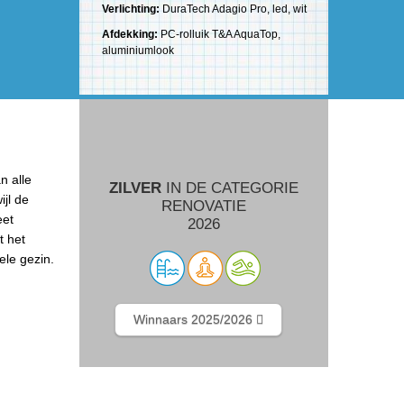
Verlichting:
DuraTech Adagio Pro, led, wit
Afdekking:
PC-rolluik T&A AquaTop,
aluminiumlook
n alle
ZILVER
IN DE CATEGORIE
jl de
RENOVATIE
eet
2026
t het
ele gezin.
Winnaars 2025/2026