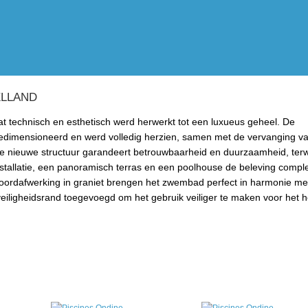
ELLAND
at technisch en esthetisch werd herwerkt tot een luxueus geheel. De
rgedimensioneerd en werd volledig herzien, samen met de vervanging va
De nieuwe structuur garandeert betrouwbaarheid en duurzaamheid, terwi
tallatie, een panoramisch terras en een poolhouse de beleving compl
boordafwerking in graniet brengen het zwembad perfect in harmonie me
ligheidsrand toegevoegd om het gebruik veiliger te maken voor het h