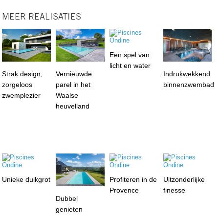
MEER REALISATIES
Een spel van
licht en water
Strak design,
Vernieuwde
Indrukwekkend
zorgeloos
parel in het
binnenzwembad
zwemplezier
Waalse
heuvelland
Unieke duikgrot
Profiteren in de
Uitzonderlijke
Provence
finesse
Dubbel
genieten