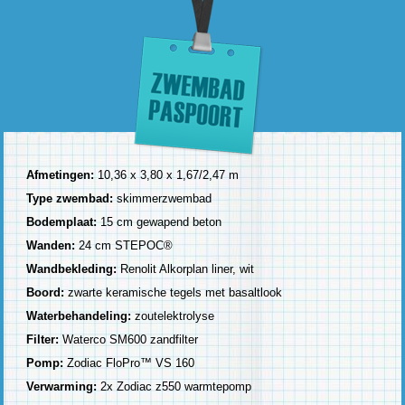
Afmetingen:
10,36 x 3,80 x 1,67/2,47 m
Type zwembad:
skimmerzwembad
Bodemplaat:
15 cm gewapend beton
Wanden:
24 cm STEPOC®
Wandbekleding:
Renolit Alkorplan liner, wit
Boord:
zwarte keramische tegels met basaltlook
Waterbehandeling:
zoutelektrolyse
Filter:
Waterco SM600 zandfilter
Pomp:
Zodiac FloPro™ VS 160
Verwarming:
2x Zodiac z550 warmtepomp