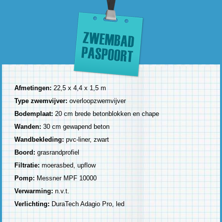
Afmetingen:
22,5 x 4,4 x 1,5 m
Type zwemvijver:
overloopzwemvijver
Bodemplaat:
20 cm brede betonblokken en chape
Wanden:
30 cm gewapend beton
Wandbekleding:
pvc-liner, zwart
Boord:
grasrandprofiel
Filtratie:
moerasbed, upflow
Pomp:
Messner MPF 10000
Verwarming:
n.v.t.
Verlichting:
DuraTech Adagio Pro, led