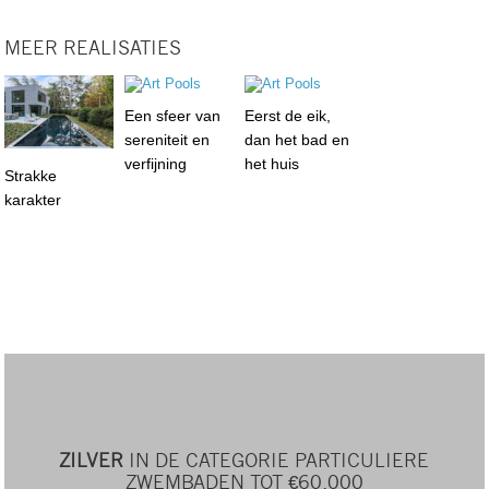
MEER REALISATIES
Een sfeer van
Eerst de eik,
sereniteit en
dan het bad en
verfijning
het huis
Strakke
karakter
ZILVER
IN DE CATEGORIE PARTICULIERE
ZWEMBADEN TOT €60.000