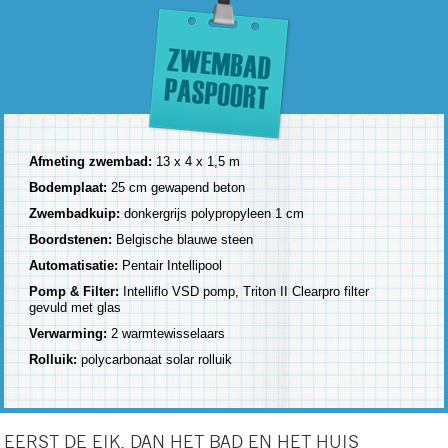
Afmeting zwembad:
13 x 4 x 1,5 m
Bodemplaat:
25 cm gewapend beton
Zwembadkuip:
donkergrijs polypropyleen 1 cm
Boordstenen:
Belgische blauwe steen
Automatisatie:
Pentair Intellipool
Pomp & Filter:
Intelliflo VSD pomp, Triton II Clearpro filter
gevuld met glas
Verwarming:
2 warmtewisselaars
Rolluik:
polycarbonaat solar rolluik
EERST DE EIK, DAN HET BAD EN HET HUIS