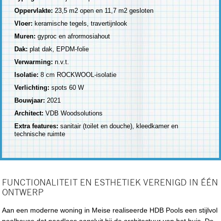
Oppervlakte:
23,5 m2 open en 11,7 m2 gesloten
Vloer:
keramische tegels, travertijnlook
Muren:
gyproc en afrormosiahout
Dak:
plat dak, EPDM-folie
Verwarming:
n.v.t.
Isolatie:
8 cm ROCKWOOL-isolatie
Verlichting:
spots 60 W
Bouwjaar:
2021
Architect:
VDB Woodsolutions
Extra features:
sanitair (toilet en douche), kleedkamer en
technische ruimte
FUNCTIONALITEIT EN ESTHETIEK VERENIGD IN ÉÉN
ONTWERP
Aan een moderne woning in Meise realiseerde HDB Pools een stijlvol
poolhouse dat naadloos aansluit bij de architectuur van het huis. De