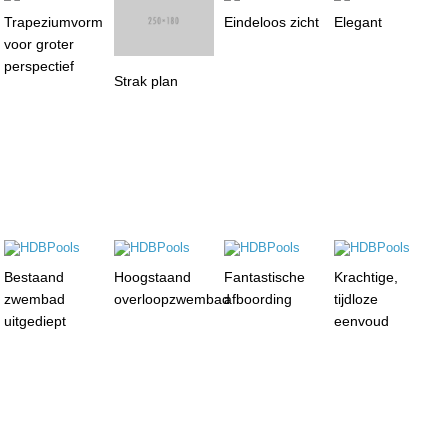
Trapeziumvorm
Eindeloos zicht
Elegant
voor groter
perspectief
Strak plan
Bestaand
Hoogstaand
Fantastische
Krachtige,
zwembad
overloopzwembad
afboording
tijdloze
uitgediept
eenvoud