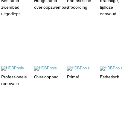
Bestaand
Hoogstaand
Fantastische
Krachtige,
zwembad
overloopzwembad
afboording
tijdloze
uitgediept
eenvoud
Professionele
Overloopbad
Prima!
Esthetisch
renovatie