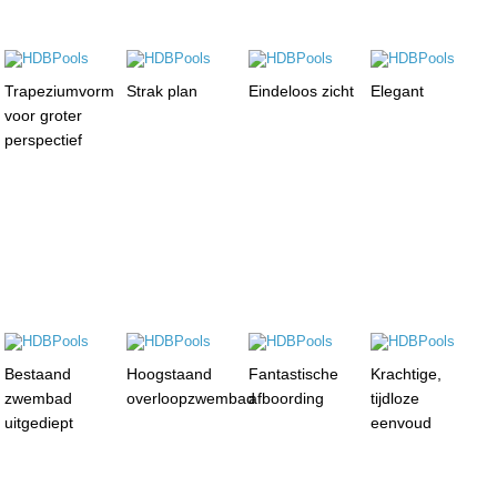
Trapeziumvorm
Strak plan
Eindeloos zicht
Elegant
voor groter
perspectief
Bestaand
Hoogstaand
Fantastische
Krachtige,
zwembad
overloopzwembad
afboording
tijdloze
uitgediept
eenvoud