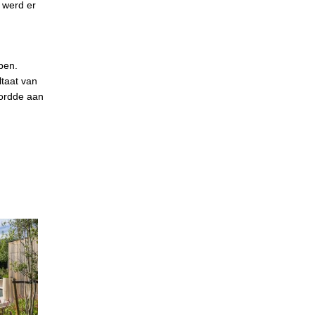
 werd er
pen.
ltaat van
oordde aan