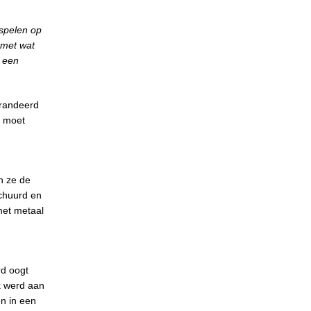
nspelen op
 met wat
 een
arandeerd
s moet
n ze de
schuurd en
met metaal
rd oogt
k werd aan
en in een