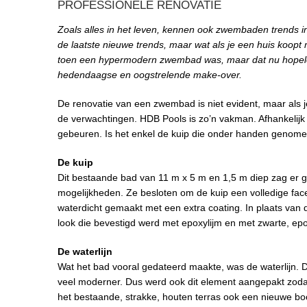
PROFESSIONELE RENOVATIE
Zoals alles in het leven, kennen ook zwembaden trends in 
de laatste nieuwe trends, maar wat als je een huis koop
toen een hypermodern zwembad was, maar dat nu hopel
hedendaagse en oogstrelende make-over.
De renovatie van een zwembad is niet evident, maar als
de verwachtingen. HDB Pools is zo’n vakman. Afhankelijk
gebeuren. Is het enkel de kuip die onder handen genomen
De kuip
Dit bestaande bad van 11 m x 5 m en 1,5 m diep zag er 
mogelijkheden. Ze besloten om de kuip een volledige fac
waterdicht gemaakt met een extra coating. In plaats va
look die bevestigd werd met epoxylijm en met zwarte, ep
De waterlijn
Wat het bad vooral gedateerd maakte, was de waterlijn. D
veel moderner. Dus werd ook dit element aangepakt zodat
het bestaande, strakke, houten terras ook een nieuwe boo