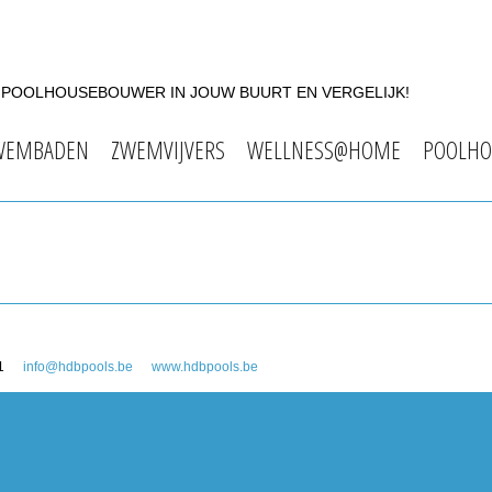
F POOLHOUSEBOUWER IN JOUW BUURT EN VERGELIJK!
WEMBADEN
ZWEMVIJVERS
WELLNESS@HOME
POOLHO
1
info@hdbpools.be
www.hdbpools.be