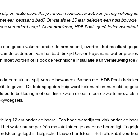
stijl en materialen. Als je nu een nieuwbouw zet, kun je nog volledig i
t met een bestaand bad? Of wat als je 15 jaar geleden een huis bouwde
oos verouderd oogt? Geen probleem, HDB Pools geeft ieder zwembad
 je een goede vakman onder de arm neemt, overtreft het resultaat geg
 van de ouderdom van het bad, bekijkt Olivier Huysmans wat er precie
 moet worden of is ook de technische installatie aan vernieuwing toe?
gedateerd uit, tot spijt van de bewoners. Samen met HDB Pools bekeke
elift te geven. De betongegoten kuip werd helemaal ontmanteld, opge
n de oude bekleding met een liner kwam er een mooie, zwarte mozaïek 
oxyvoegsels.
ie lag 12 cm onder de boord. Een hoge waterlijn tot vlak onder de boo
 het water nu amper één mozaïeksteentje onder de boord ligt. Tegelij
rdsteen gelegd in Belgische blauwe hardsteen. Het rolluik dat voorhe