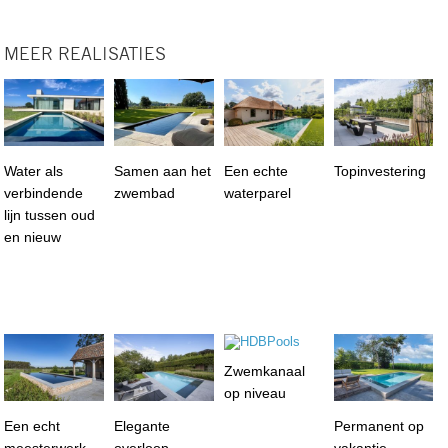
MEER REALISATIES
Water als
Samen aan het
Een echte
Topinvestering
verbindende
zwembad
waterparel
lijn tussen oud
en nieuw
Zwemkanaal
op niveau
Een echt
Elegante
Permanent op