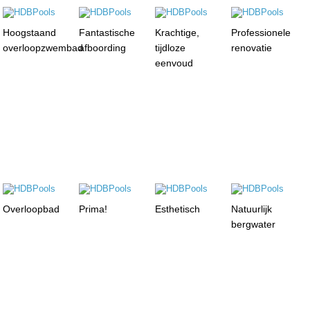
Hoogstaand
Fantastische
Krachtige,
Professionele
overloopzwembad
afboording
tijdloze
renovatie
eenvoud
Overloopbad
Prima!
Esthetisch
Natuurlijk
bergwater