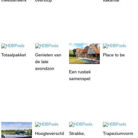
meesterwerk
overloop
vakantie
Totaalpakket
Genieten van
Place to be
de late
avondzon
Een rustiek
samenspel
Hoogteverschil
Strakke,
Trapeziumvorm