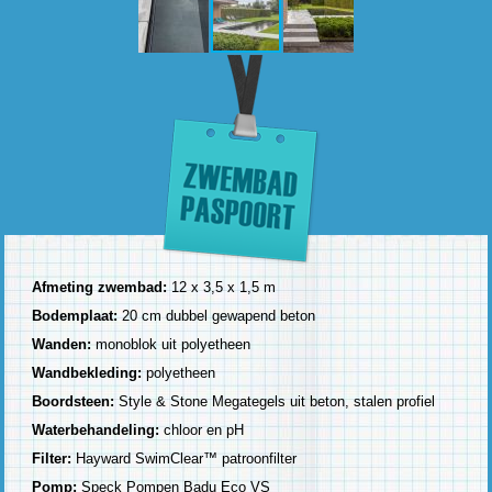
Afmeting zwembad:
12 x 3,5 x 1,5 m
Bodemplaat:
20 cm dubbel gewapend beton
Wanden:
monoblok uit polyetheen
Wandbekleding:
polyetheen
Boordsteen:
Style & Stone Megategels uit beton, stalen profiel
Waterbehandeling:
chloor en pH
Filter:
Hayward SwimClear™ patroonfilter
Pomp:
Speck Pompen Badu Eco VS