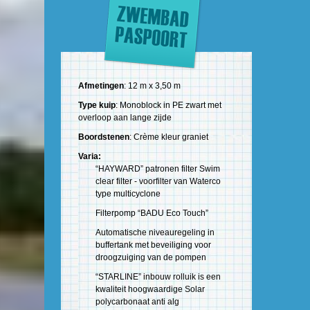
Afmetingen
: 12 m x 3,50 m
Type kuip
: Monoblock in PE zwart met
overloop aan lange zijde
Boordstenen
: Crème kleur graniet
Varia:
“HAYWARD” patronen filter Swim
clear filter - voorfilter van Waterco
type multicyclone
Filterpomp “BADU Eco Touch”
Automatische niveauregeling in
buffertank met beveiliging voor
droogzuiging van de pompen
“STARLINE” inbouw rolluik is een
kwaliteit hoogwaardige Solar
polycarbonaat anti alg