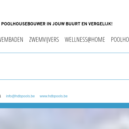
OF POOLHOUSEBOUWER IN JOUW BUURT EN VERGELIJK!
WEMBADEN
ZWEMVIJVERS
WELLNESS@HOME
POOLHO
1
info@hdbpools.be
www.hdbpools.be