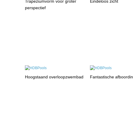
Trapeziumvorm voor groter
Eindeloos zicht
perspectief
Hoogstaand overloopzwembad
Fantastische afboordi