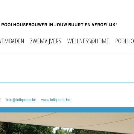
OF POOLHOUSEBOUWER IN JOUW BUURT EN VERGELIJK!
WEMBADEN
ZWEMVIJVERS
WELLNESS@HOME
POOLHO
1
info@hdbpools.be
www.hdbpools.be