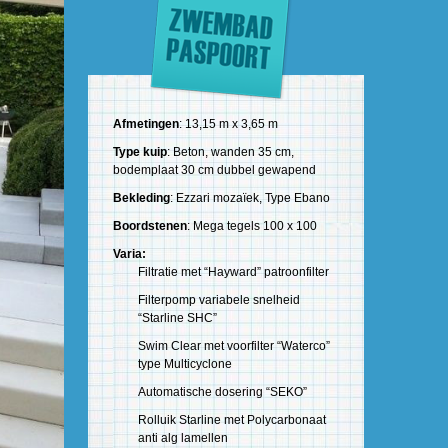
Afmetingen
: 13,15 m x 3,65 m
Type kuip
: Beton, wanden 35 cm,
bodemplaat 30 cm dubbel gewapend
Bekleding
: Ezzari mozaïek, Type Ebano
Boordstenen
: Mega tegels 100 x 100
Varia:
Filtratie met “Hayward” patroonfilter
Filterpomp variabele snelheid
“Starline SHC”
Swim Clear met voorfilter “Waterco”
type Multicyclone
Automatische dosering “SEKO”
Rolluik Starline met Polycarbonaat
anti alg lamellen