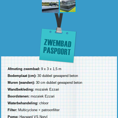
Afmeting zwembad:
9 x 3 x 1,5 m
Bodemplaat (cm):
30 dubbel gewapend beton
Muren (wanden):
30 cm dubbel gewapend beton
Wandbekleding:
mozaïek Ezzari
Boordstenen:
mozaïek Ezzari
Waterbehandeling:
chloor
Filter:
Multicyclone + patroonfilter
Pomp:
Hayward VS Noryl