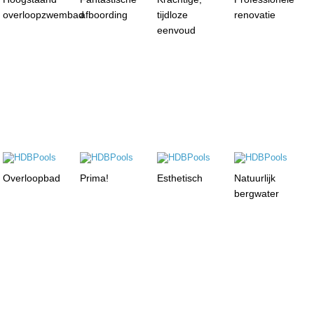
overloopzwembad
afboording
tijdloze
renovatie
eenvoud
Overloopbad
Prima!
Esthetisch
Natuurlijk
bergwater